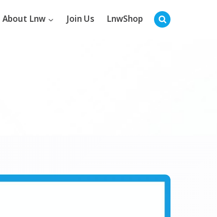
About Lnw
Join Us
LnwShop