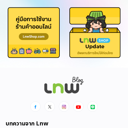
บทความจาก Lnw