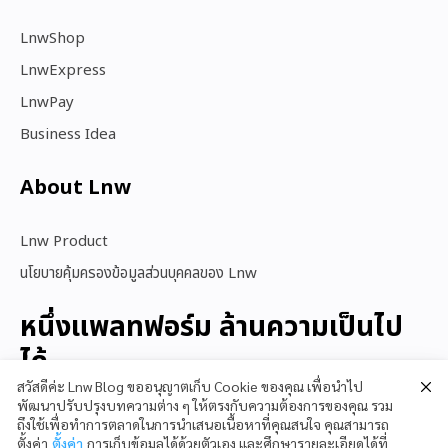
LnwShop
LnwExpress
LnwPay
Business Idea
About Lnw​
Lnw Product
นโยบายคุ้มครองข้อมูลส่วนบุคคลของ Lnw
หนึ่งแพลทฟอร์ม ล้านความเป็นไป
ได้
สวัสดีค่ะ Lnw Blog ขออนุญาตเก็บ Cookie ของคุณ เพื่อนำไป
พัฒนาปรับปรุงบทความต่าง ๆ ให้ตรงกับความต้องการของคุณ รวม
ถึงใช้เพื่อทำการตลาดในการนำเสนอเนื้อหาที่คุณสนใจ คุณสามารถ
สนใจใช้ LnwShop
ตั้งค่า
ตั้งค่า
การเก็บข้อมูลได้ด้วยตัวเอง และศึกษารายละเอียดได้ที่