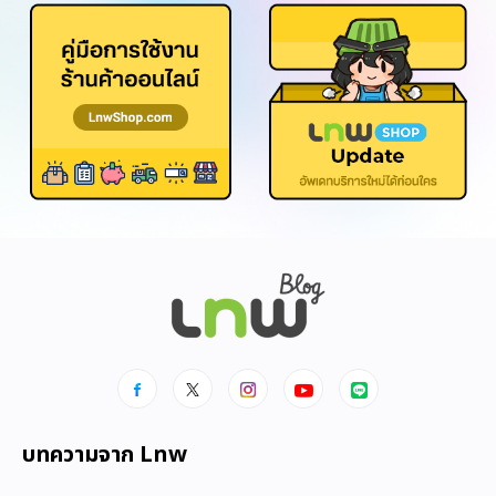
บทความจาก Lnw