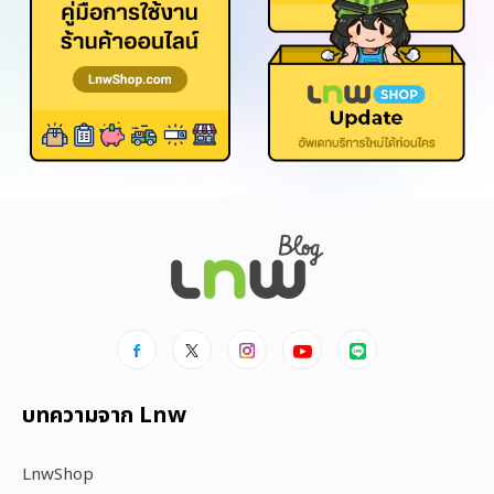
บทความจาก Lnw
LnwShop