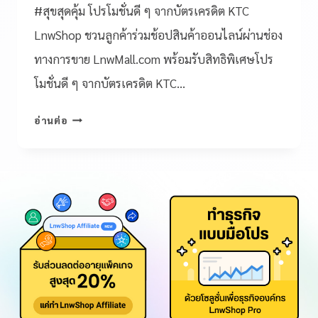
#สุขสุดคุ้ม โปรโมชั่นดี ๆ จากบัตรเครดิต KTC
LnwShop ชวนลูกค้าร่วมช้อปสินค้าออนไลน์ผ่านช่อง
ทางการขาย LnwMall.com พร้อมรับสิทธิพิเศษโปร
โมชั่นดี ๆ จากบัตรเครดิต KTC…
อ่านต่อ