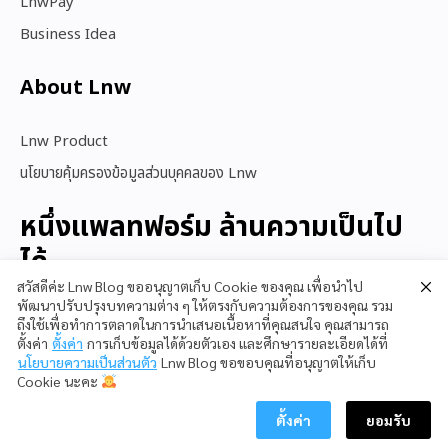
LnwPay
Business Idea
About Lnw​
Lnw Product
นโยบายคุ้มครองข้อมูลส่วนบุคคลของ Lnw
หนึ่งแพลทฟอร์ม ล้านความเป็นไป
ได้
สวัสดีค่ะ Lnw Blog ขออนุญาตเก็บ Cookie ของคุณ เพื่อนำไป
พัฒนาปรับปรุงบทความต่าง ๆ ให้ตรงกับความต้องการของคุณ รวม
ถึงใช้เพื่อทำการตลาดในการนำเสนอเนื้อหาที่คุณสนใจ คุณสามารถ
สนใจใช้ LnwShop
ตั้งค่า
ตั้งค่า
การเก็บข้อมูลได้ด้วยตัวเอง และศึกษารายละเอียดได้ที่
นโยบายความเป็นส่วนตัว
Lnw Blog ขอขอบคุณที่อนุญาตให้เก็บ
Cookie นะคะ
ตั้งค่า
ยอมรับ
Copyright © 2023 LnwShop Company Limited