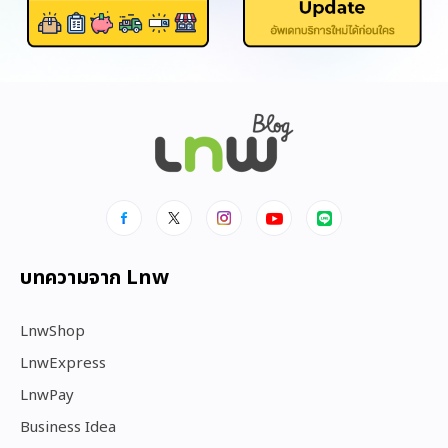
บทความจาก Lnw
LnwShop
LnwExpress
LnwPay
Business Idea