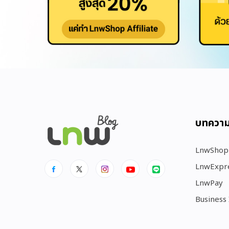
บทควา
LnwShop
LnwExpr
LnwPay
Business