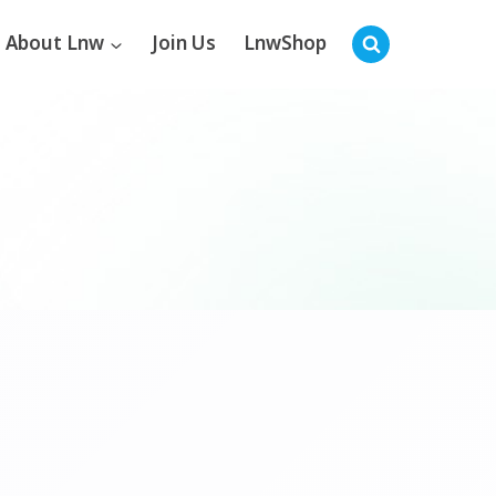
About Lnw
Join Us
LnwShop