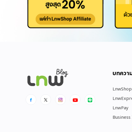
บทควา
LnwShop
LnwExpr
LnwPay
Business