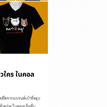
ำแนวใคร ในคอล
้อยืดจากแบรนด์เป่ายิ่งฉุบ
้วยง่าย ในคอลเล็กชั่น