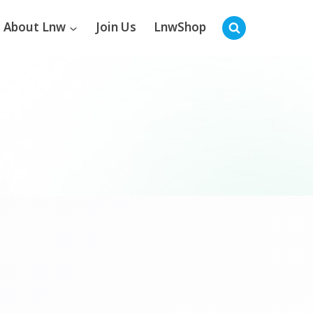
About Lnw
Join Us
LnwShop