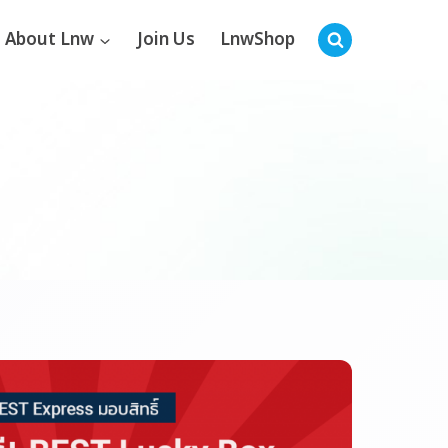
About Lnw
Join Us
LnwShop