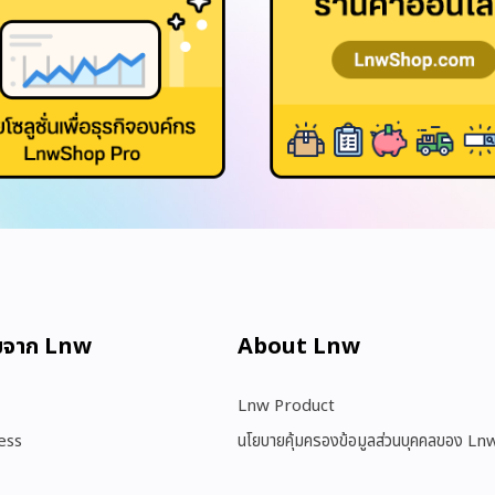
มจาก Lnw
About Lnw​
Lnw Product
ess
นโยบายคุ้มครองข้อมูลส่วนบุคคลของ Ln