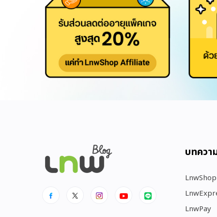
บทควา
LnwShop
LnwExpr
LnwPay