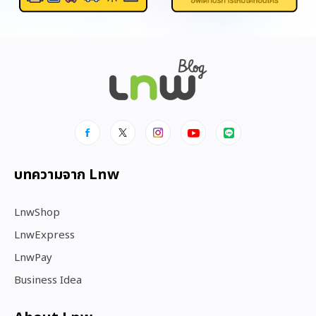
บทความจาก Lnw
LnwShop
LnwExpress
LnwPay
Business Idea