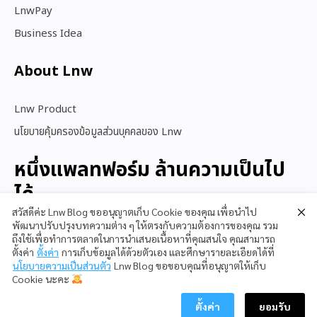
LnwPay
Business Idea
About Lnw​
Lnw Product
นโยบายคุ้มครองข้อมูลส่วนบุคคลของ Lnw
หนึ่งแพลทฟอร์ม ล้านความเป็นไป
ได้
สวัสดีค่ะ Lnw Blog ขออนุญาตเก็บ Cookie ของคุณ เพื่อนำไป
พัฒนาปรับปรุงบทความต่าง ๆ ให้ตรงกับความต้องการของคุณ รวม
ถึงใช้เพื่อทำการตลาดในการนำเสนอเนื้อหาที่คุณสนใจ คุณสามารถ
สนใจใช้ LnwShop
ตั้งค่า
ตั้งค่า
การเก็บข้อมูลได้ด้วยตัวเอง และศึกษารายละเอียดได้ที่
นโยบายความเป็นส่วนตัว
Lnw Blog ขอขอบคุณที่อนุญาตให้เก็บ
Cookie นะคะ
ตั้งค่า
ยอมรับ
Copyright © 2023 LnwShop Company Limited