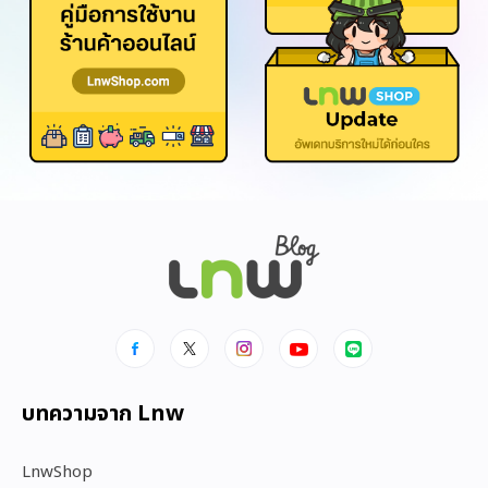
บทความจาก Lnw
LnwShop