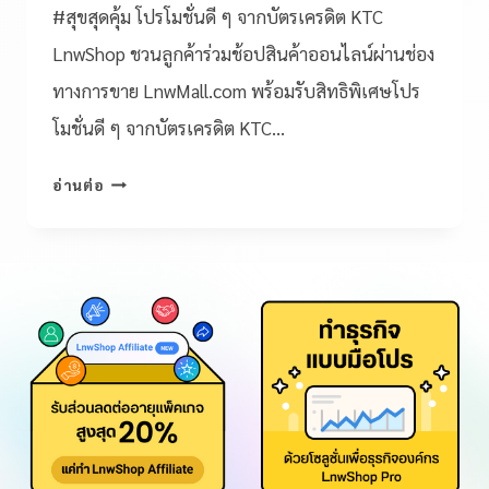
#สุขสุดคุ้ม โปรโมชั่นดี ๆ จากบัตรเครดิต KTC
LnwShop ชวนลูกค้าร่วมช้อปสินค้าออนไลน์ผ่านช่อง
ทางการขาย LnwMall.com พร้อมรับสิทธิพิเศษโปร
โมชั่นดี ๆ จากบัตรเครดิต KTC…
อ่านต่อ