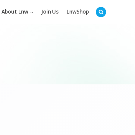
About Lnw
Join Us
LnwShop