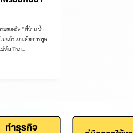
ามยอดฮิต “ที่บ้าน น้ำ
นไปแล้ว แถมด้วยการพูด
ไม่พ้น Thai…