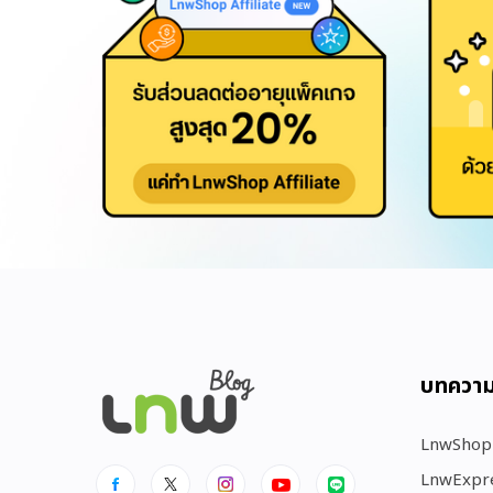
บทควา
LnwShop
LnwExpr