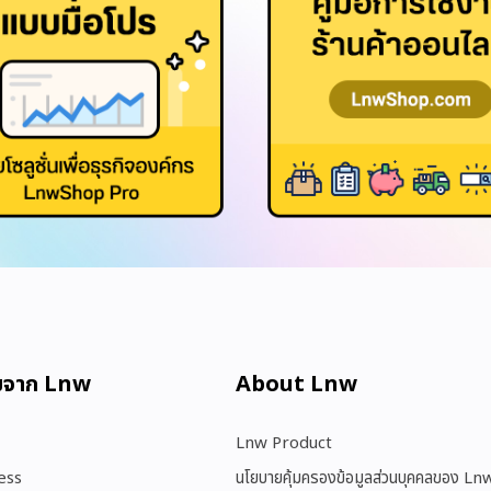
มจาก Lnw
About Lnw​
Lnw Product
ess
นโยบายคุ้มครองข้อมูลส่วนบุคคลของ Ln