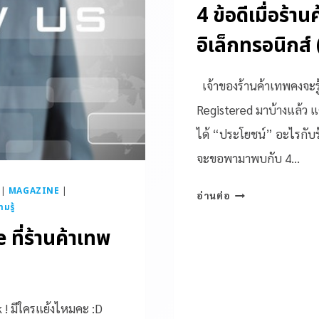
4 ข้อดีเมื่อร้
อิเล็กทรอนิกส
เจ้าของร้านค้าเทพคงจะรู
Registered มาบ้างแล้ว แ
ได้ “ประโยชน์” อะไรกับร
จะขอพามาพบกับ 4…
|
MAGAZINE
|
อ่านต่อ
มรู้
ี่ร้านค้าเทพ
k ! มีใครแย้งไหมคะ :D