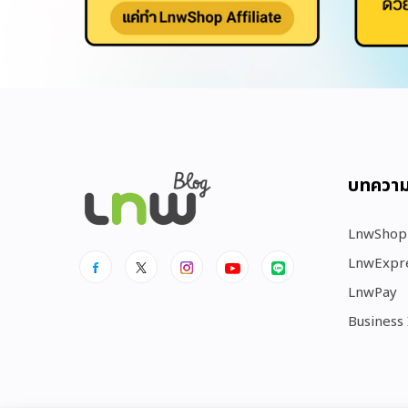
บทควา
LnwShop
LnwExpr
LnwPay
Business