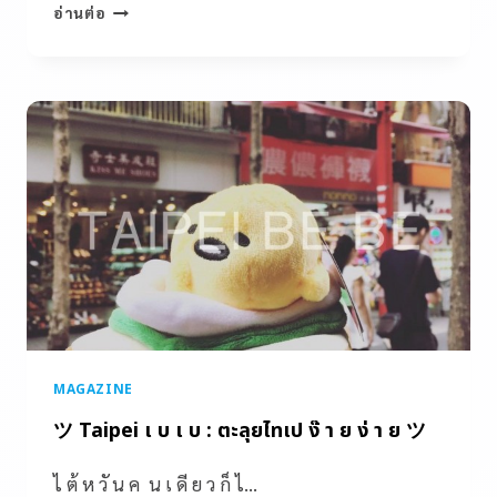
อ่านต่อ
MAGAZINE
ツ Taipei เ บ เ บ : ตะลุยไทเป ง๊ า ย ง่ า ย ツ
ไ ต้ ห วั น ค น เ ดี ย ว ก็ ไ…