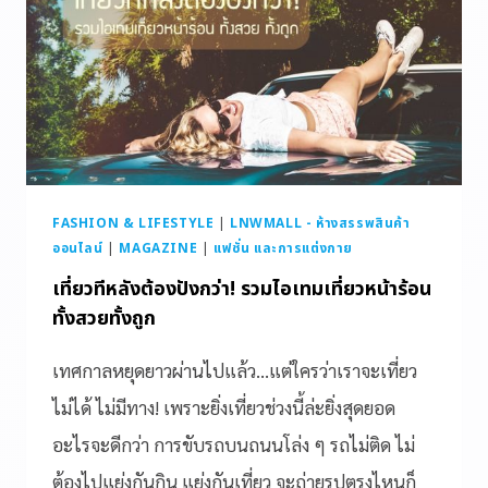
FASHION & LIFESTYLE
|
LNWMALL - ห้างสรรพสินค้า
ออนไลน์
|
MAGAZINE
|
แฟชั่น และการแต่งกาย
เที่ยวทีหลังต้องปังกว่า! รวมไอเทมเที่ยวหน้าร้อน
ทั้งสวยทั้งถูก
เทศกาลหยุดยาวผ่านไปแล้ว…แต่ใครว่าเราจะเที่ยว
ไม่ได้ ไม่มีทาง! เพราะยิ่งเที่ยวช่วงนี้ล่ะยิ่งสุดยอด
อะไรจะดีกว่า การขับรถบนถนนโล่ง ๆ รถไม่ติด ไม่
ต้องไปแย่งกันกิน แย่งกันเที่ยว จะถ่ายรูปตรงไหนก็