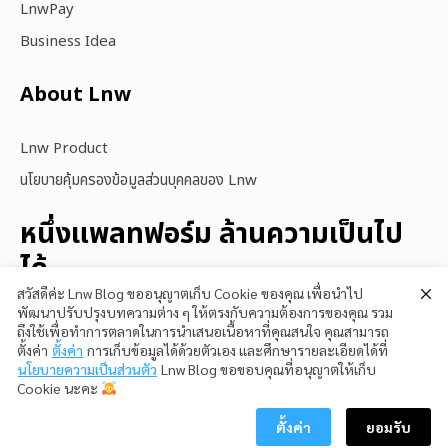
LnwPay
Business Idea
About Lnw​
Lnw Product
นโยบายคุ้มครองข้อมูลส่วนบุคคลของ Lnw
หนึ่งแพลทฟอร์ม ล้านความเป็นไป
ได้
สวัสดีค่ะ Lnw Blog ขออนุญาตเก็บ Cookie ของคุณ เพื่อนำไป
พัฒนาปรับปรุงบทความต่าง ๆ ให้ตรงกับความต้องการของคุณ รวม
ถึงใช้เพื่อทำการตลาดในการนำเสนอเนื้อหาที่คุณสนใจ คุณสามารถ
สนใจใช้ LnwShop
ตั้งค่า
ตั้งค่า
การเก็บข้อมูลได้ด้วยตัวเอง และศึกษารายละเอียดได้ที่
นโยบายความเป็นส่วนตัว
Lnw Blog ขอขอบคุณที่อนุญาตให้เก็บ
Cookie นะคะ
ตั้งค่า
ยอมรับ
Copyright © 2023 LnwShop Company Limited