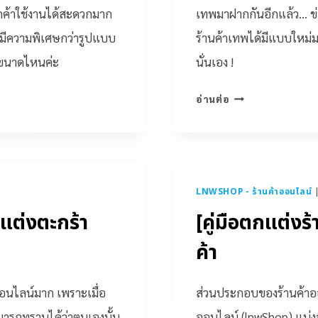
ูกค้าใช้งานได้สะดวกมาก
เทพมาฝากกันอีกแล้ว… ข่าว
ut มีความพิเศษกว่ารูปแบบ
ร้านค้าเทพได้มีแบบใหม่ม
กขนาดไหนค่ะ
นั่นเอง !
อ่านต่อ
LNWSHOP - ร้านค้าออนไลน์
กแต่งตะกร้า
[คู่มือตกแต่งร
ค้า
ออนไลน์มาก เพราะเมื่อ
ส่วนประกอบของร้านค้าอ
ามารถทราบได้ว่าตนเองนั้น
ออนไลน์ (lnwShop) แบ่งออ