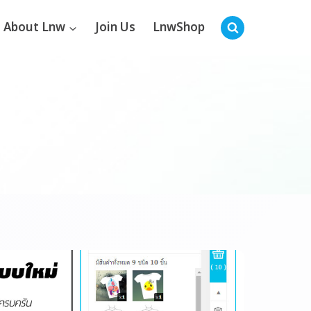
About Lnw
Join Us
LnwShop