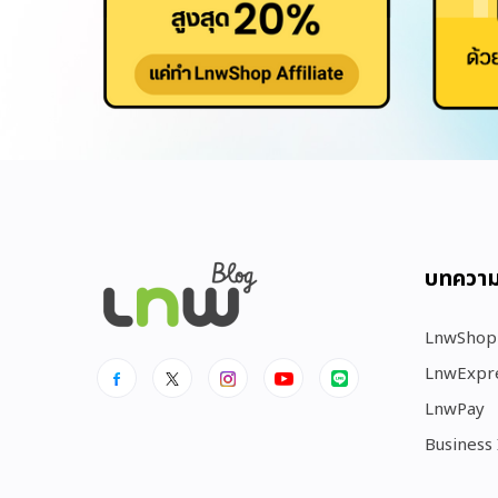
บทควา
LnwShop
LnwExpr
LnwPay
Business