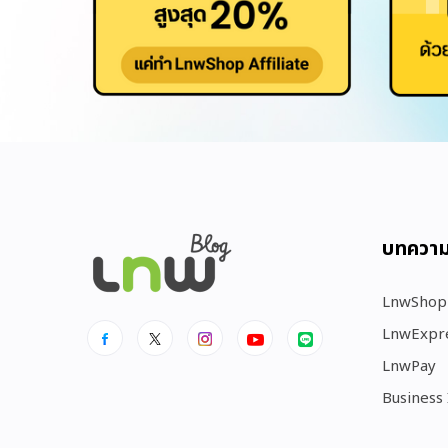
บทควา
LnwShop
LnwExpr
LnwPay
Business