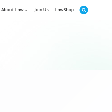
About Lnw
Join Us
LnwShop