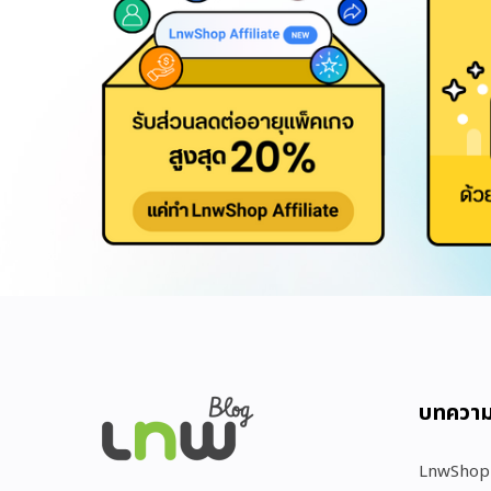
บทควา
LnwShop