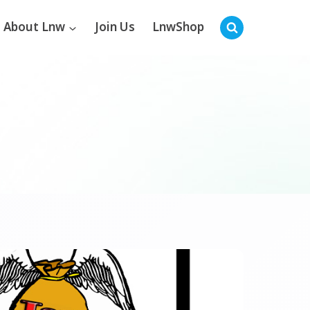
About Lnw
Join Us
LnwShop