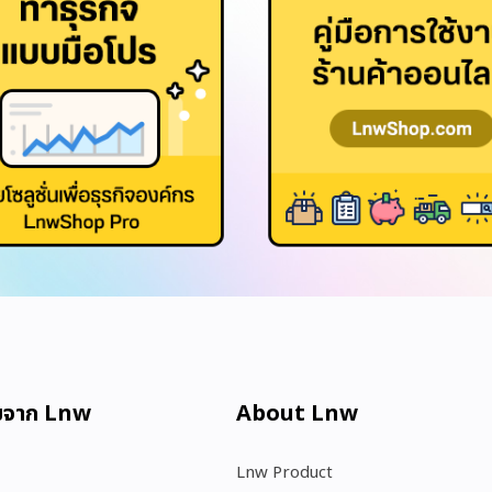
มจาก Lnw
About Lnw​
Lnw Product