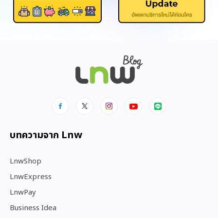
บทความจาก Lnw
LnwShop
LnwExpress
LnwPay
Business Idea