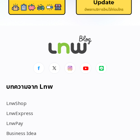
บทความจาก Lnw
LnwShop
LnwExpress
LnwPay
Business Idea