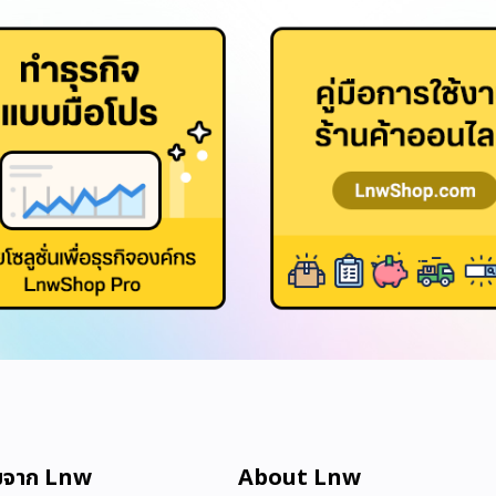
มจาก Lnw
About Lnw​