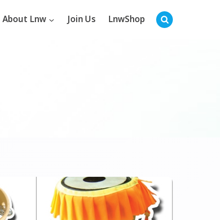
About Lnw
Join Us
LnwShop