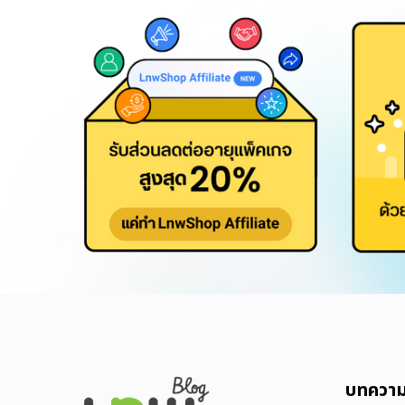
บทควา