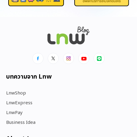
บทความจาก Lnw
LnwShop
LnwExpress
LnwPay
Business Idea