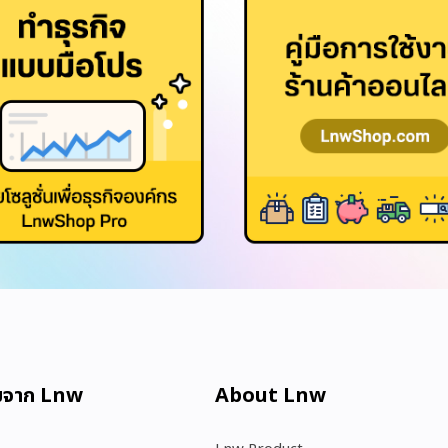
มจาก Lnw
About Lnw​