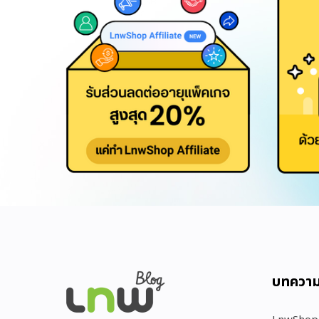
บทควา