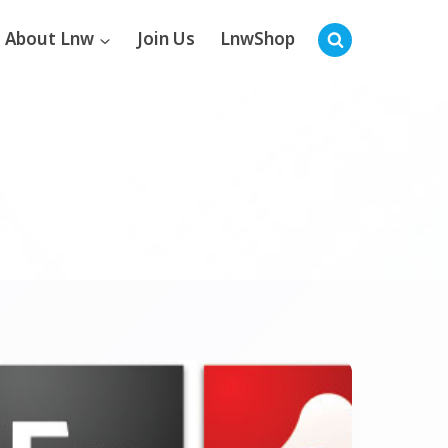
About Lnw
Join Us
LnwShop