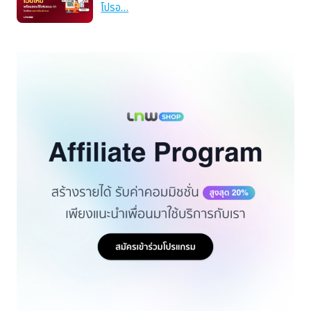
โปรอ…