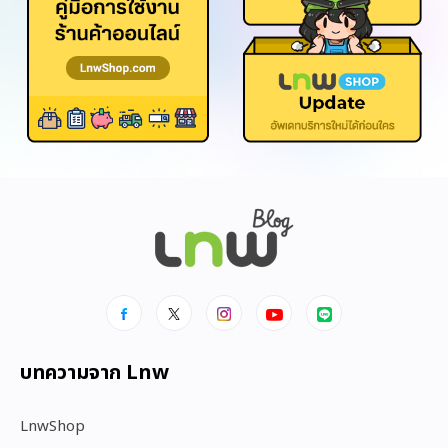
บทความจาก Lnw
LnwShop