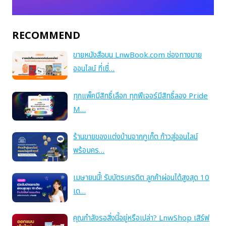
RECOMMEND
ขายหนังสือบน LnwBook.com ช่องทางขาย
ออนไลน์ ที่เชื่…
ทุกแพ็คมีสิทธิ์เลือก ทุกฟีเจอร์มีสิทธิ์ลอง Pride
M…
ร้านขายของแต่งบ้านจากภูเก็ต ก้าวสู่ออนไลน์
พร้อมคร…
เมษายนนี้! รับบัตรเครดิต ลูกค้าผ่อนได้สูงสุด 10
เด…
คุณกำลังรอสิ่งนี้อยู่หรือเปล่า? LnwShop เสิร์ฟ