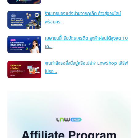
ร้านขายของแต่งบ้านจากภูเก็ต ก้าวสู่ออนไลน์
พร้อมคร…
เมษายนนี้! รับบัตรเครดิต ลูกค้าผ่อนได้สูงสุด 10
เด…
คุณกำลังรอสิ่งนี้อยู่หรือเปล่า? LnwShop เสิร์ฟ
โปรอ…