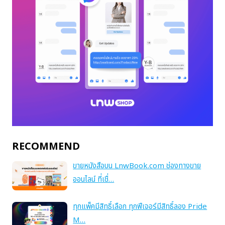
RECOMMEND
ขายหนังสือบน LnwBook.com ช่องทางขาย
ออนไลน์ ที่เชื่…
ทุกแพ็คมีสิทธิ์เลือก ทุกฟีเจอร์มีสิทธิ์ลอง Pride
M…