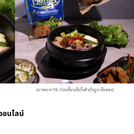
[ภาพจาก FB: ก๋วยเตี๋ยวเรือกึ่งสำเร็จรูป เรือทอง]
คออนไลน์