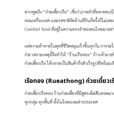
หากพูดถึง “ก๋วยเตี๋ยวเรือ” เชื่อว่าภาพจำที่หลายคนนึก
หอมเครื่องเทศ และรสชาติจัดจ้านที่กินกี่ครั้งก็ไม่เคยเ
Comfort food ที่อยู่ในความทรงจำของคนไทยมาอย่
แต่ความท้าทายในยุคที่ชีวิตหมุนเร็วขึ้นทุกวัน การจะได้
ง่าย เพราะเหตุนี้จึงทำให้ “ร้านเรือทอง” ก้าวเข้าม
ก๋วยเตี๋ยวเรือ ให้กลายเป็นสินค้ากึ่งสำเร็จรูปที่พร้อมเ
เรือทอง (
Rueathong) ก๋วยเตี๋ยวเร
ก๋วยเตี๋ยวเรือทอง ร้านก๋วยเตี๋ยวที่มีสูตรเด็ดสืบทอด
ทุกกลุ่ม ทุกพื้นที่ ทั้งในไทยและต่างประเทศ