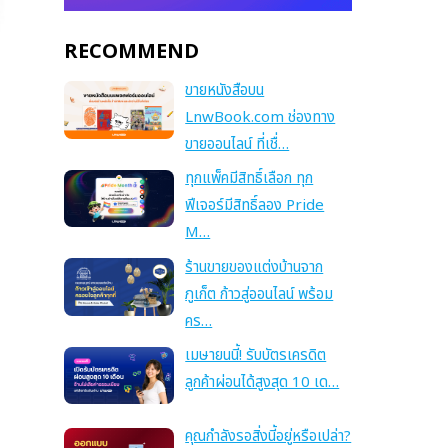
RECOMMEND
ขายหนังสือบน
LnwBook.com ช่องทาง
ขายออนไลน์ ที่เชื่…
ทุกแพ็คมีสิทธิ์เลือก ทุก
ฟีเจอร์มีสิทธิ์ลอง Pride
M…
ร้านขายของแต่งบ้านจาก
ภูเก็ต ก้าวสู่ออนไลน์ พร้อม
คร…
เมษายนนี้! รับบัตรเครดิต
ลูกค้าผ่อนได้สูงสุด 10 เด…
คุณกำลังรอสิ่งนี้อยู่หรือเปล่า?