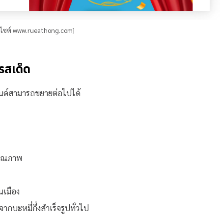
บไซต์ www.rueathong.com]
อรสเด็ด
รนด์สามารถขยายต่อไปได้
ศคุณภาพ
นเมือง
ากบะหมี่กึ่งสำเร็จรูปทั่วไป