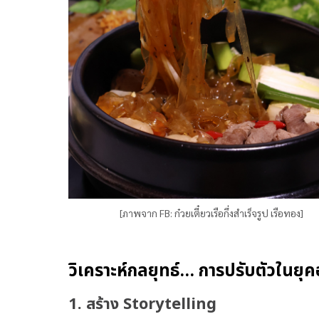
[ภาพจาก FB: ก๋วยเตี๋ยวเรือกึ่งสำเร็จรูป เรือทอง]
วิเคราะห์กลยุทธ์… การปรับตัวในยุ
1. สร้าง Storytelling