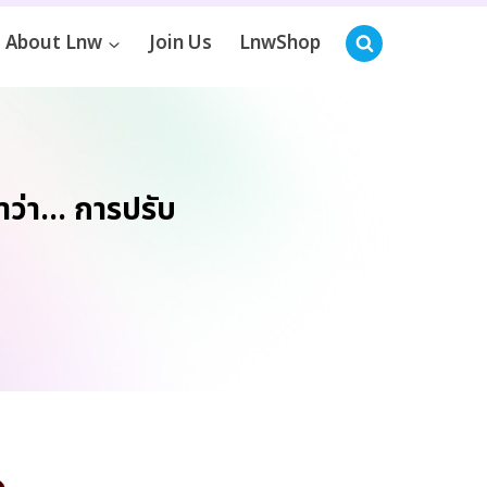
About Lnw
Join Us
LnwShop
าว่า… การปรับ