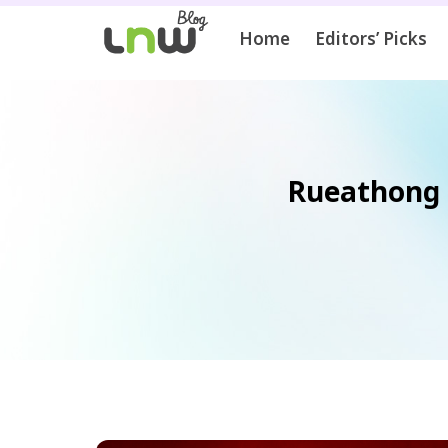
Home
Editors’ Picks
Rueathong ตำ