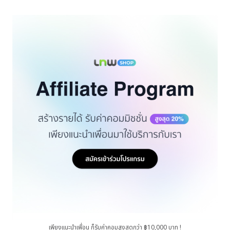
เพียงแนะนำเพื่อน ก็รับค่าคอมสูงสุดกว่า ฿10,000 บาท !