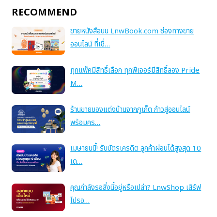
RECOMMEND
ขายหนังสือบน LnwBook.com ช่องทางขาย
ออนไลน์ ที่เชื่…
ทุกแพ็คมีสิทธิ์เลือก ทุกฟีเจอร์มีสิทธิ์ลอง Pride
M…
ร้านขายของแต่งบ้านจากภูเก็ต ก้าวสู่ออนไลน์
พร้อมคร…
เมษายนนี้! รับบัตรเครดิต ลูกค้าผ่อนได้สูงสุด 10
เด…
คุณกำลังรอสิ่งนี้อยู่หรือเปล่า? LnwShop เสิร์ฟ
โปรอ…