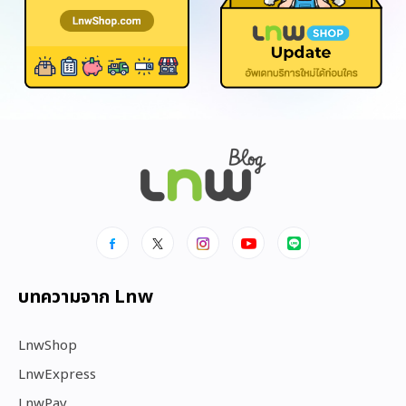
บทความจาก Lnw
LnwShop
LnwExpress
LnwPay