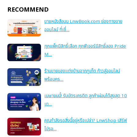
RECOMMEND
ขายหนังสือบน LnwBook.com ช่องทางขาย
ออนไลน์ ที่เชื่…
ทุกแพ็คมีสิทธิ์เลือก ทุกฟีเจอร์มีสิทธิ์ลอง Pride
M…
ร้านขายของแต่งบ้านจากภูเก็ต ก้าวสู่ออนไลน์
พร้อมคร…
เมษายนนี้! รับบัตรเครดิต ลูกค้าผ่อนได้สูงสุด 10
เด…
คุณกำลังรอสิ่งนี้อยู่หรือเปล่า? LnwShop เสิร์ฟ
โปรอ…