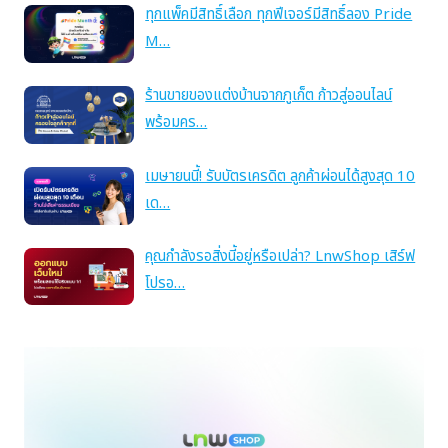
ทุกแพ็คมีสิทธิ์เลือก ทุกฟีเจอร์มีสิทธิ์ลอง Pride
M…
ร้านขายของแต่งบ้านจากภูเก็ต ก้าวสู่ออนไลน์
พร้อมคร…
เมษายนนี้! รับบัตรเครดิต ลูกค้าผ่อนได้สูงสุด 10
เด…
คุณกำลังรอสิ่งนี้อยู่หรือเปล่า? LnwShop เสิร์ฟ
โปรอ…