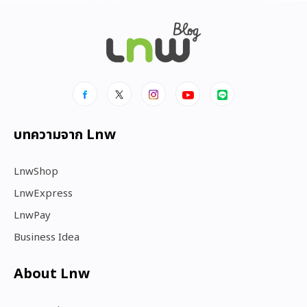
บทความจาก Lnw
LnwShop
LnwExpress
LnwPay
Business Idea
About Lnw​