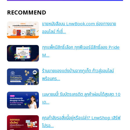
RECOMMEND
ขายหนังสือบน LnwBook.com ช่องทางขาย
ออนไลน์ ที่เชื่…
ทุกแพ็คมีสิทธิ์เลือก ทุกฟีเจอร์มีสิทธิ์ลอง Pride
M…
ร้านขายของแต่งบ้านจากภูเก็ต ก้าวสู่ออนไลน์
พร้อมคร…
เมษายนนี้! รับบัตรเครดิต ลูกค้าผ่อนได้สูงสุด 10
เด…
คุณกำลังรอสิ่งนี้อยู่หรือเปล่า? LnwShop เสิร์ฟ
โปรอ…