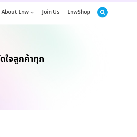
About Lnw
Join Us
LnwShop
ดใจลูกค้าทุก