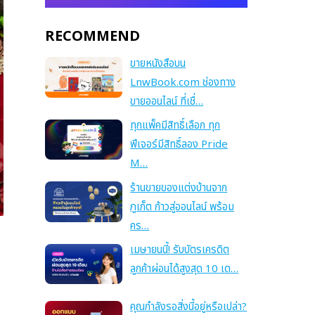
RECOMMEND
ขายหนังสือบน
LnwBook.com ช่องทาง
ขายออนไลน์ ที่เชื่…
ทุกแพ็คมีสิทธิ์เลือก ทุก
ฟีเจอร์มีสิทธิ์ลอง Pride
M…
ร้านขายของแต่งบ้านจาก
ภูเก็ต ก้าวสู่ออนไลน์ พร้อม
คร…
เมษายนนี้! รับบัตรเครดิต
ลูกค้าผ่อนได้สูงสุด 10 เด…
คุณกำลังรอสิ่งนี้อยู่หรือเปล่า?