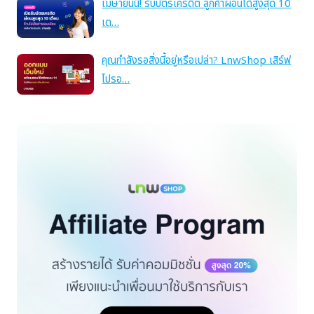
เมษายนนี้! รับบัตรเครดิต ลูกค้าผ่อนได้สูงสุด 10
เด…
คุณกำลังรอสิ่งนี้อยู่หรือเปล่า? LnwShop เสิร์ฟ
โปรอ…