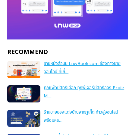
RECOMMEND
ขายหนังสือบน LnwBook.com ช่องทางขาย
ออนไลน์ ที่เชื่…
ทุกแพ็คมีสิทธิ์เลือก ทุกฟีเจอร์มีสิทธิ์ลอง Pride
M…
ร้านขายของแต่งบ้านจากภูเก็ต ก้าวสู่ออนไลน์
พร้อมคร…