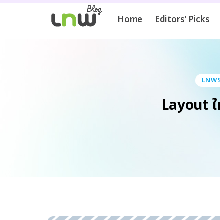
Home
Editors’ Picks
LNWSH
Layout ให