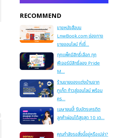
RECOMMEND
ขายหนังสือบน
LnwBook.com ช่องทาง
ขายออนไลน์ ที่เชื่…
ทุกแพ็คมีสิทธิ์เลือก ทุก
ฟีเจอร์มีสิทธิ์ลอง Pride
M…
ร้านขายของแต่งบ้านจาก
ภูเก็ต ก้าวสู่ออนไลน์ พร้อม
คร…
เมษายนนี้! รับบัตรเครดิต
ลูกค้าผ่อนได้สูงสุด 10 เด…
คุณกำลังรอสิ่งนี้อยู่หรือเปล่า?