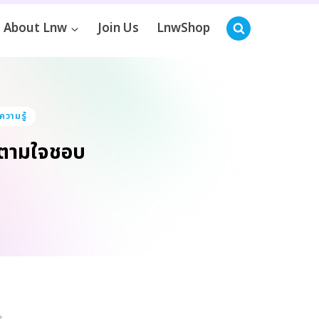
About Lnw
Join Us
LnwShop
ความรู้
ด้ตามใจชอบ