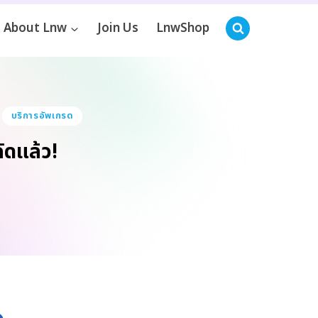
About Lnw
Join Us
LnwShop
บริการอัพเกรด
ัดแล้ว!