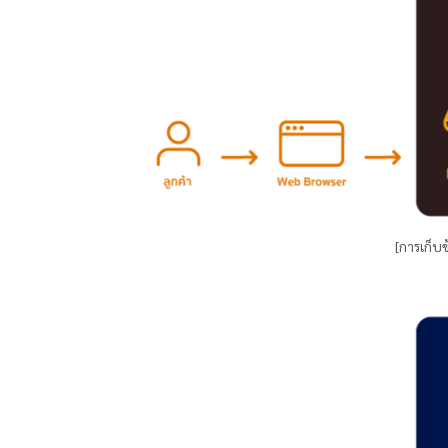
[การเก็บข