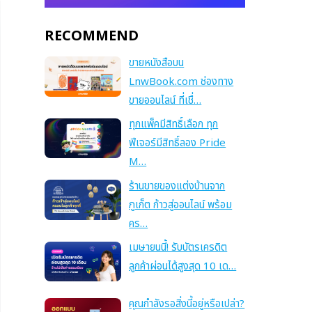
RECOMMEND
ขายหนังสือบน
LnwBook.com ช่องทาง
ขายออนไลน์ ที่เชื่…
ทุกแพ็คมีสิทธิ์เลือก ทุก
ฟีเจอร์มีสิทธิ์ลอง Pride
M…
ร้านขายของแต่งบ้านจาก
ภูเก็ต ก้าวสู่ออนไลน์ พร้อม
คร…
เมษายนนี้! รับบัตรเครดิต
ลูกค้าผ่อนได้สูงสุด 10 เด…
คุณกำลังรอสิ่งนี้อยู่หรือเปล่า?