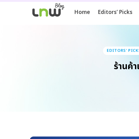
Home
Editors’ Picks
EDITORS' PICK
ร้านค้