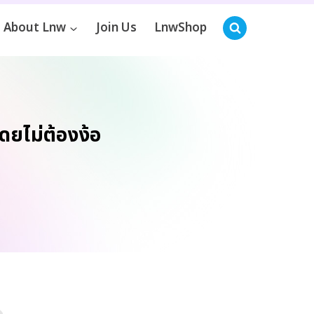
About Lnw
Join Us
LnwShop
ยไม่ต้องง้อ