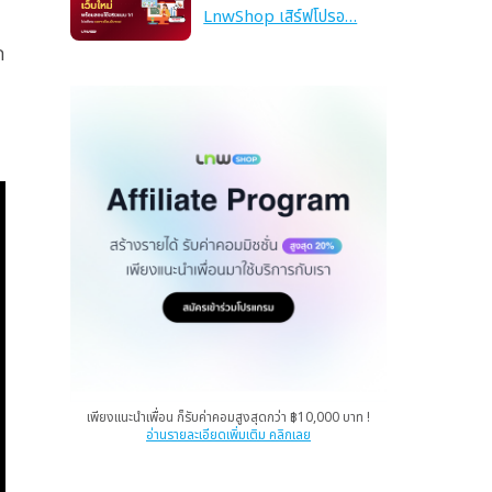
LnwShop เสิร์ฟโปรอ…
ก
เพียงแนะนำเพื่อน ก็รับค่าคอมสูงสุดกว่า ฿10,000 บาท !
อ่านรายละเอียดเพิ่มเติม คลิกเลย