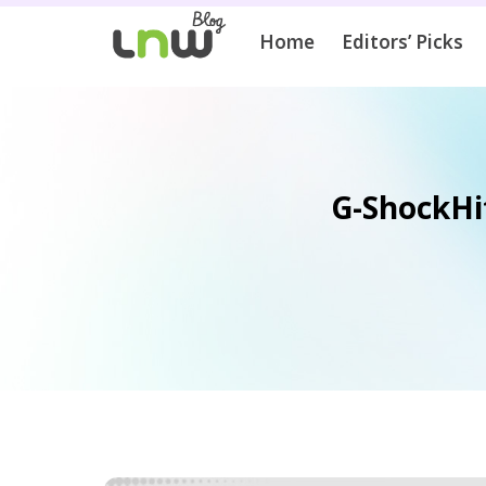
Home
Editors’ Picks
G-ShockHit