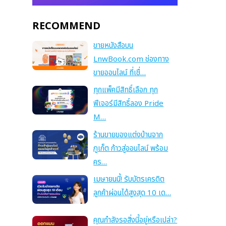
RECOMMEND
ขายหนังสือบน
LnwBook.com ช่องทาง
ขายออนไลน์ ที่เชื่…
ทุกแพ็คมีสิทธิ์เลือก ทุก
ฟีเจอร์มีสิทธิ์ลอง Pride
M…
ร้านขายของแต่งบ้านจาก
ภูเก็ต ก้าวสู่ออนไลน์ พร้อม
คร…
เมษายนนี้! รับบัตรเครดิต
ลูกค้าผ่อนได้สูงสุด 10 เด…
คุณกำลังรอสิ่งนี้อยู่หรือเปล่า?