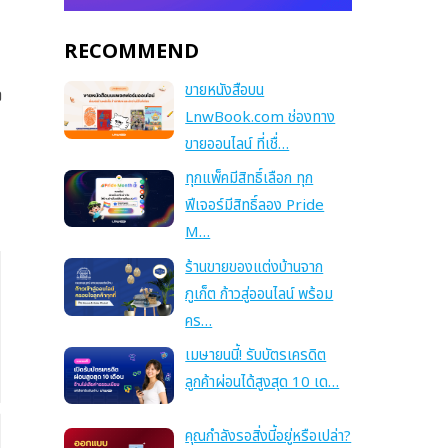
RECOMMEND
ขายหนังสือบน
จ
LnwBook.com ช่องทาง
ขายออนไลน์ ที่เชื่…
ทุกแพ็คมีสิทธิ์เลือก ทุก
ฟีเจอร์มีสิทธิ์ลอง Pride
M…
ร้านขายของแต่งบ้านจาก
ภูเก็ต ก้าวสู่ออนไลน์ พร้อม
คร…
เมษายนนี้! รับบัตรเครดิต
ลูกค้าผ่อนได้สูงสุด 10 เด…
คุณกำลังรอสิ่งนี้อยู่หรือเปล่า?