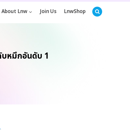
About Lnw
Join Us
LnwShop
บหมึกอันดับ 1