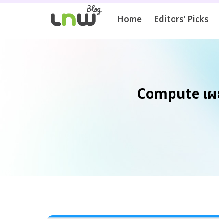
Home
Editors’ Picks
Compute เผยแ