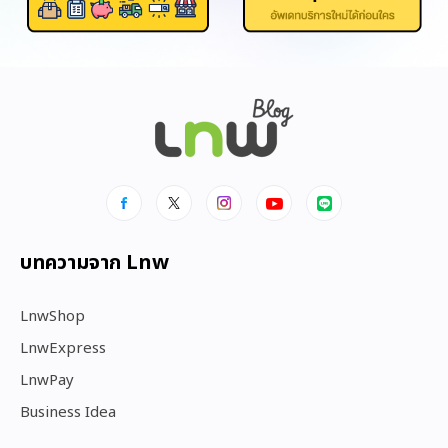
บทความจาก Lnw
LnwShop
LnwExpress
LnwPay
Business Idea