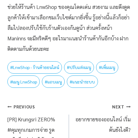
ช่วยให้ร้านค้า LnwShop ของคุณโดดเด่น สวยงาม และดึงดูด
ลูกค้าให้เข้ามาเลือกชมเว็บไซต์มากยิ่งขึ้น รู้อย่างนี้แล้วก็อย่า
ลืมไปลองปรับใช้กับร้านตัวเองกันดูน้า ส่วนครั้งหน้า
Maninns จะมีทริคดีๆ อะไรมาแนะนำร้านค้ากันอีกบ้าง ฝาก
ติดตามกันด้วยนะคะ
#
LnwShop - ร้านค้าออนไลน์
#
ปรับแต่งเมนู
#
เพิ่มเมนู
#
เมนู LnwShop
#
แถบเมนู
#
แนะนำระบบ
PREVIOUS
NEXT
[PR] Krungsri ZERO%
อยากขายของออนไลน์ เริ่ม
#คุมทุกเกมการจ่าย รูด
ต้นยังไงดี?