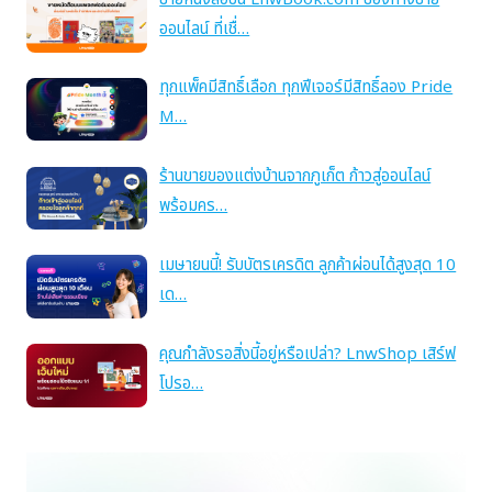
ออนไลน์ ที่เชื่…
ทุกแพ็คมีสิทธิ์เลือก ทุกฟีเจอร์มีสิทธิ์ลอง Pride
M…
ร้านขายของแต่งบ้านจากภูเก็ต ก้าวสู่ออนไลน์
พร้อมคร…
เมษายนนี้! รับบัตรเครดิต ลูกค้าผ่อนได้สูงสุด 10
เด…
คุณกำลังรอสิ่งนี้อยู่หรือเปล่า? LnwShop เสิร์ฟ
โปรอ…