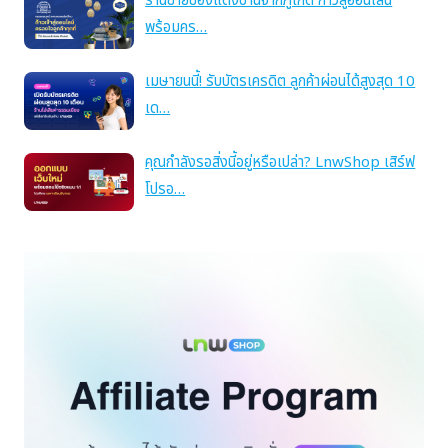
ร้านขายของแต่งบ้านจากภูเก็ต ก้าวสู่ออนไลน์
พร้อมคร…
เมษายนนี้! รับบัตรเครดิต ลูกค้าผ่อนได้สูงสุด 10
เด…
คุณกำลังรอสิ่งนี้อยู่หรือเปล่า? LnwShop เสิร์ฟ
โปรอ…