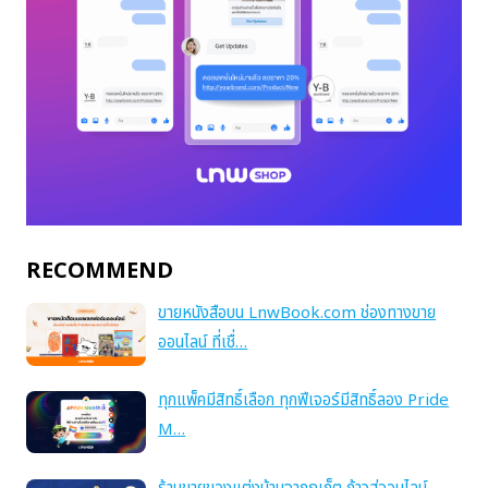
RECOMMEND
ขายหนังสือบน LnwBook.com ช่องทางขาย
ออนไลน์ ที่เชื่…
ทุกแพ็คมีสิทธิ์เลือก ทุกฟีเจอร์มีสิทธิ์ลอง Pride
M…