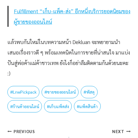
Fulfillment “เก็บ-แพ็ค-ส่ง” อีกหนึ่งบริการยอดนิยมของ
ผู้ขายของออนไลน์
แล้วพบกันใหม่ในบทความหน้า Dekluan จะพยายามนำ
เสนอเรื่องราวดี ๆ พร้อมเทคนิคในการขายที่น่าสนใจ มาแบ่ง
ปันสู่พ่อค้าแม่ค้าชาวเทพ ยังไงก็อย่าลืมติดตามกันด้วยนะคะ
:)
#
LnwPickpack
#
ขายของออนไลน์
#
พัสดุ
#
ร้านค้าออนไลน์
#
เก็บแพ็คส่ง
#
แพ็คสินค้า
PREVIOUS
NEXT