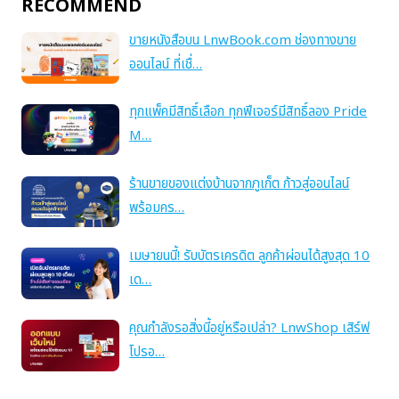
RECOMMEND
ขายหนังสือบน LnwBook.com ช่องทางขาย
ออนไลน์ ที่เชื่…
ทุกแพ็คมีสิทธิ์เลือก ทุกฟีเจอร์มีสิทธิ์ลอง Pride
M…
ร้านขายของแต่งบ้านจากภูเก็ต ก้าวสู่ออนไลน์
พร้อมคร…
เมษายนนี้! รับบัตรเครดิต ลูกค้าผ่อนได้สูงสุด 10
เด…
คุณกำลังรอสิ่งนี้อยู่หรือเปล่า? LnwShop เสิร์ฟ
โปรอ…