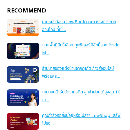
RECOMMEND
ขายหนังสือบน LnwBook.com ช่องทางขาย
ออนไลน์ ที่เชื่…
ทุกแพ็คมีสิทธิ์เลือก ทุกฟีเจอร์มีสิทธิ์ลอง Pride
M…
ร้านขายของแต่งบ้านจากภูเก็ต ก้าวสู่ออนไลน์
พร้อมคร…
เมษายนนี้! รับบัตรเครดิต ลูกค้าผ่อนได้สูงสุด 10
เด…
คุณกำลังรอสิ่งนี้อยู่หรือเปล่า? LnwShop เสิร์ฟ
โปรอ…