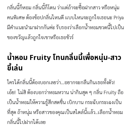
กลิ่นนี้ก็หอม กลิ่นนี้ก็โดน ว่าแต่ถ้าจะซื้อฝากสาว หรือหนุ่ม
คนพิเศษ ต้องช้อปกลิ่นไหนดี แบบไหนจะถูกใจเธอนะ Priya
มีคำแนะนำมาฝากกันค่ะ รับรองว่าเลือกน้ำหอมขวดนี้ไปเป็น
ของขวัญแล้วถูกใจเขาหรือเธอชัวร์
น้ำหอม Fruity โทนกลิ่นนี้เพื่อหนุ่ม-สาว
ขี้เล่น
ใครได้กลิ่นนี้ต้องบอกเลยว่า…อยากจะกลืนกินเธอทั้งตัว!
เอ้ย! ไม่สิ ต้องบอกว่าหอมหวาน น่ากินสุด ๆ กลิ่น Fruity ถือ
เป็นน้ำหอมให้ความรู้สึกสดชื่น เบิกบาน กระฉับกระเฉงเป็น
ที่สุด ถ้าหนุ่ม หรือสาวของคุณเป็นสไตล์นี้แล้ว..เลือกน้ำหอม
กลิ่นนี้ไปฝากได้เลย