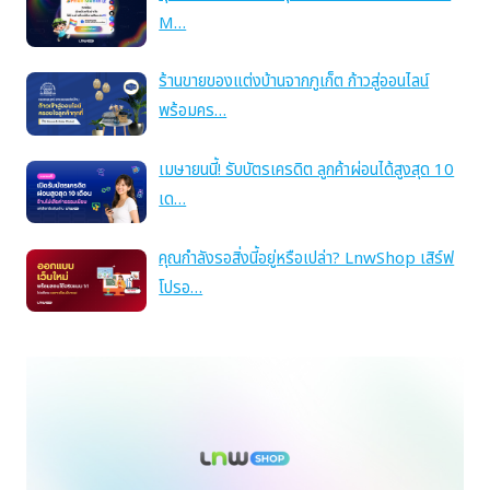
M…
ร้านขายของแต่งบ้านจากภูเก็ต ก้าวสู่ออนไลน์
พร้อมคร…
เมษายนนี้! รับบัตรเครดิต ลูกค้าผ่อนได้สูงสุด 10
เด…
คุณกำลังรอสิ่งนี้อยู่หรือเปล่า? LnwShop เสิร์ฟ
โปรอ…