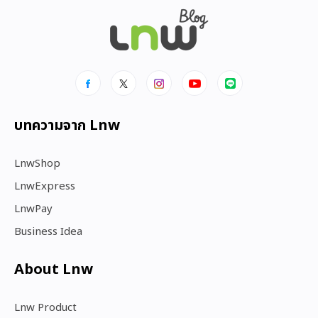
บทความจาก Lnw
LnwShop
LnwExpress
LnwPay
Business Idea
About Lnw​
Lnw Product