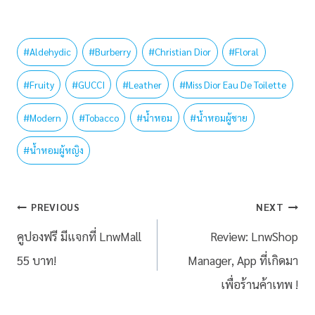
#
Aldehydic
#
Burberry
#
Christian Dior
#
Floral
#
Fruity
#
GUCCI
#
Leather
#
Miss Dior Eau De Toilette
#
Modern
#
Tobacco
#
น้ำหอม
#
น้ำหอมผู้ชาย
#
น้ำหอมผู้หญิง
PREVIOUS
NEXT
คูปองฟรี มีแจกที่ LnwMall
Review: LnwShop
55 บาท!
Manager, App ที่เกิดมา
เพื่อร้านค้าเทพ !