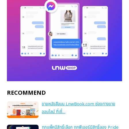
RECOMMEND
ขายหนังสือบน LnwBook.com ช่องทางขาย
ออนไลน์ ที่เชื่…
ทุกแพ็คมีสิทธิ์เลือก ทุกฟีเจอร์มีสิทธิ์ลอง Pride