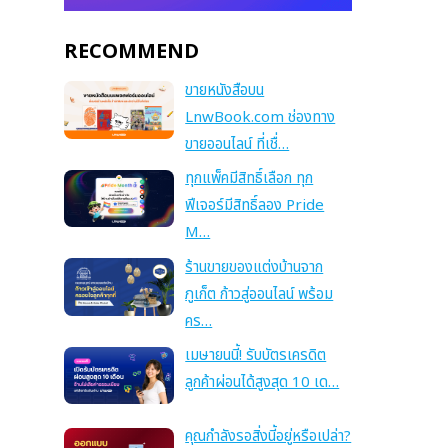
RECOMMEND
ขายหนังสือบน
LnwBook.com ช่องทาง
ขายออนไลน์ ที่เชื่…
ทุกแพ็คมีสิทธิ์เลือก ทุก
ฟีเจอร์มีสิทธิ์ลอง Pride
M…
ร้านขายของแต่งบ้านจาก
ภูเก็ต ก้าวสู่ออนไลน์ พร้อม
คร…
เมษายนนี้! รับบัตรเครดิต
ลูกค้าผ่อนได้สูงสุด 10 เด…
คุณกำลังรอสิ่งนี้อยู่หรือเปล่า?