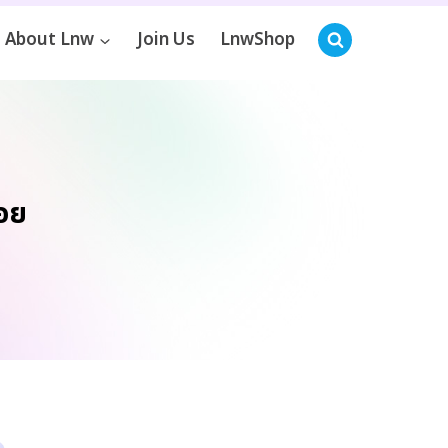
About Lnw
Join Us
LnwShop
้อย