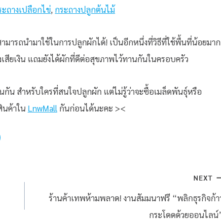
ระถางเปลือกไข่
,
กระถางปลูกต้นไม้
มารถนำมาใช้ในการปลูกผักได้! เป็นอีกหนึ่งที่วิธีที่ใช้พื้นที่น้อยมาก
งเสียเงิน แถมยังได้ผักที่ดีต่อสุขภาพไว้ทานกันในครอบครัว
นกัน สำหรับใครที่สนใจปลูกผัก แต่ไม่รู้ว่าจะซื้อเมล็ดพันธุ์หรือ
สินค้าใน
LnwMall
กันก่อนได้นะคะ ><
NEXT
ร้านค้าเทพห้ามพลาด! งานสัมมนาฟรี “พลิกธุรกิจก้า
กระโดดด้วยออนไลน์