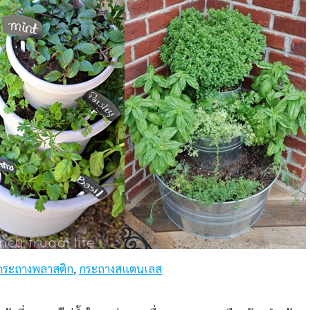
กระถางพลาสติก
,
กระถางสแตนเลส