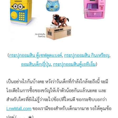
(
กระปุกออมสิน ตู้เซฟดูดแบงค์
,
กระปุกออมสิน กินเหรียญ
,
ออมสินเด็กญี่ปุ่น
,
กระปุกออมสินตู้เอทีเอ็ม
)
เป็นอย่างไรกันบ้างคะ หวังว่าวันเด็กที่กำลังใกล้จะถึงนี้ จะมี
ไอเดียในการซื้อของขวัญให้เจ้าตัวน้อยกันแล้วนะคะ และ
สำหรับใครที่ยังไม่รู้ว่าจะไปช้อปที่ไหนดี ขอกระซิบบอกว่า
LnwMall.com
ของเรามีของสำหรับเด็กมากมาย รอให้คุณช้อ
ปอยู่ (◡‿◡❀)