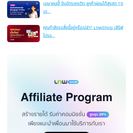
เมษายนนี้! รับบัตรเครดิต ลูกค้าผ่อนได้สูงสุด 10
เด…
คุณกำลังรอสิ่งนี้อยู่หรือเปล่า? LnwShop เสิร์ฟ
โปรอ…