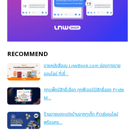
RECOMMEND
ขายหนังสือบน LnwBook.com ช่องทางขาย
ออนไลน์ ที่เชื่…
ทุกแพ็คมีสิทธิ์เลือก ทุกฟีเจอร์มีสิทธิ์ลอง Pride
M…
ร้านขายของแต่งบ้านจากภูเก็ต ก้าวสู่ออนไลน์
พร้อมคร…