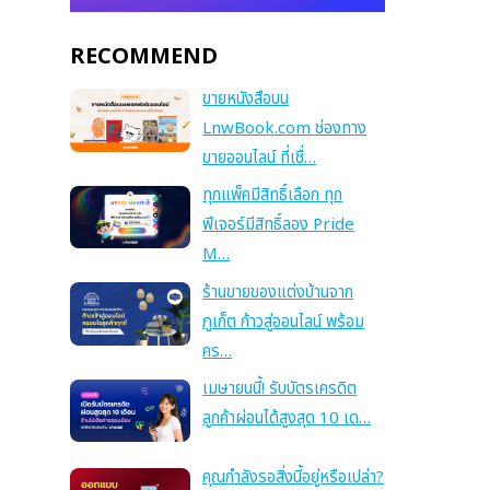
RECOMMEND
ขายหนังสือบน
LnwBook.com ช่องทาง
ขายออนไลน์ ที่เชื่…
ทุกแพ็คมีสิทธิ์เลือก ทุก
ฟีเจอร์มีสิทธิ์ลอง Pride
M…
ร้านขายของแต่งบ้านจาก
ภูเก็ต ก้าวสู่ออนไลน์ พร้อม
คร…
เมษายนนี้! รับบัตรเครดิต
ลูกค้าผ่อนได้สูงสุด 10 เด…
คุณกำลังรอสิ่งนี้อยู่หรือเปล่า?