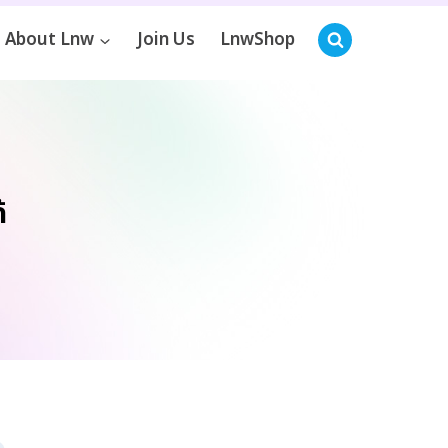
About Lnw
Join Us
LnwShop
้