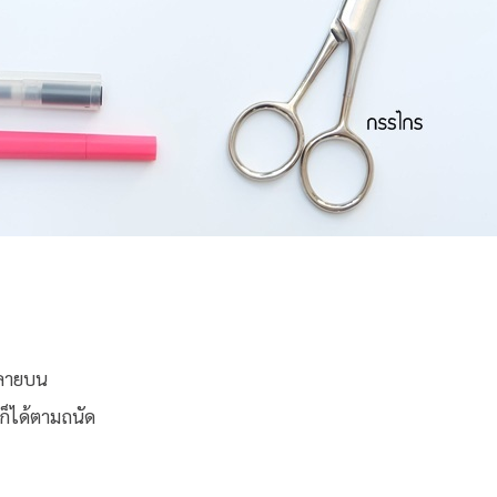
ปลายบน
าก็ได้ตามถนัด