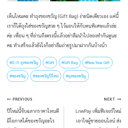
เห็นไหมคะ ทำถุงของขวัญ (Gift Bag) ง่ายนิดเดียวเอง แค่นี้
เราก็ได้ถุงใส่ของขวัญสวย ๆ ไว้มอบให้กับคนพิเศษแล้วล่ะ
ค่ะ เพื่อน ๆ ที่อ่านถึงตรงนี้แล้วอย่าลืมนำไปลองทำกันดูนะ
คะ ทำเสร็จแล้วยังไงก็อย่าลืมถ่ายรูปมาฝากกันบ้างน้า
#
D.I.Y. ถุงของขวัญ
#
Gift
#
Gift Bag
#
New Year Gift
#
ของขวัญ
#
ของขวัญปีใหม่
#
ถุงของขวัญ
PREVIOUS
NEXT
ปีใหม่นี้จับฉลากราคาไหนดี
LnwPay เพิ่มฟีเจอร์ใหม่
มีโอกาสได้ของขวัญอะไร
เอาใจผู้ขายออนไลน์ ส่ง