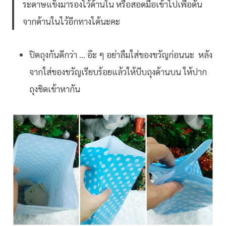
ระดาษแข็งมารองไว้ด้านใน หรือสอดมือเข้าไปเพื่อดัน
จากด้านในไว้อีกทางได้นะคะ
ปิดถุงกันดีกว่า … อ๊ะ ๆ อย่าลืมใส่ของขวัญก่อนนะ หลัง
จากใส่ของขวัญเรียบร้อยแล้วให้บีบถุงด้านบน ให้ปาก
ถุงชิดเข้าหากัน