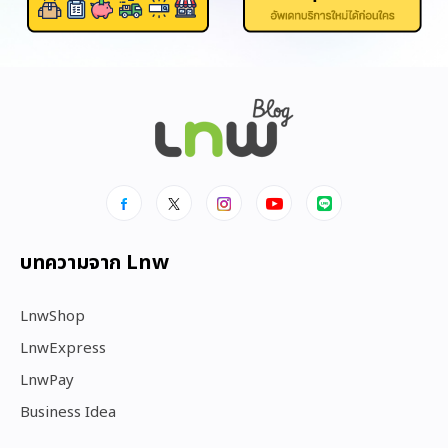
บทความจาก Lnw
LnwShop
LnwExpress
LnwPay
Business Idea