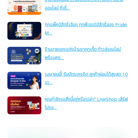
ออนไลน์ ที่เชื่…
ทุกแพ็คมีสิทธิ์เลือก ทุกฟีเจอร์มีสิทธิ์ลอง Pride
M…
ร้านขายของแต่งบ้านจากภูเก็ต ก้าวสู่ออนไลน์
พร้อมคร…
เมษายนนี้! รับบัตรเครดิต ลูกค้าผ่อนได้สูงสุด 10
เด…
คุณกำลังรอสิ่งนี้อยู่หรือเปล่า? LnwShop เสิร์ฟ
โปรอ…