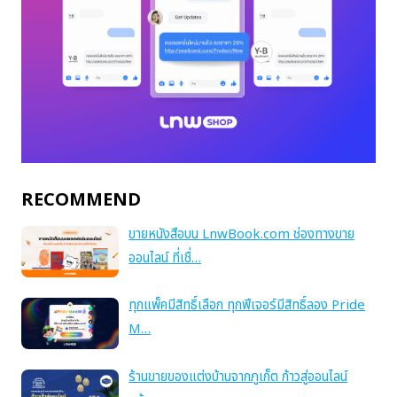
RECOMMEND
ขายหนังสือบน LnwBook.com ช่องทางขาย
ออนไลน์ ที่เชื่…
ทุกแพ็คมีสิทธิ์เลือก ทุกฟีเจอร์มีสิทธิ์ลอง Pride
M…
ร้านขายของแต่งบ้านจากภูเก็ต ก้าวสู่ออนไลน์