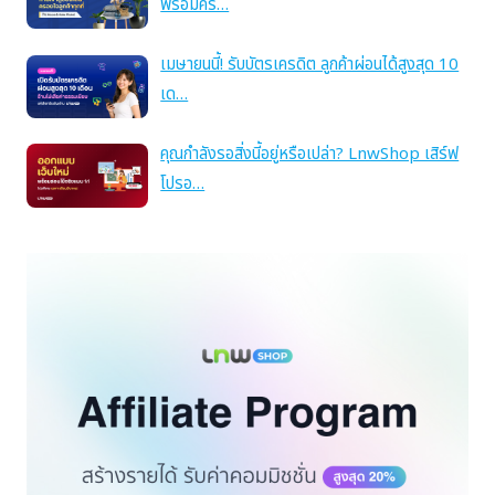
พร้อมคร…
เมษายนนี้! รับบัตรเครดิต ลูกค้าผ่อนได้สูงสุด 10
เด…
คุณกำลังรอสิ่งนี้อยู่หรือเปล่า? LnwShop เสิร์ฟ
โปรอ…