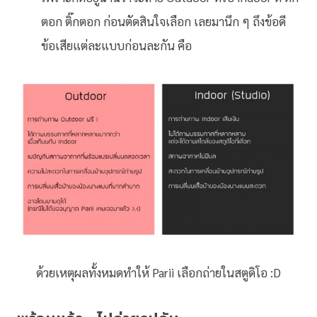
ตอก ติ๊กตอก ก่อนตัดสินใจเลือก เลยมานึก ๆ ถึงข้อดี
ข้อเสียแต่ละแบบก่อนละกัน คือ
ด้วยเหตุผลทั้งหมดทำให้ Parii เลือกถ่ายในสตูดิโอ :D