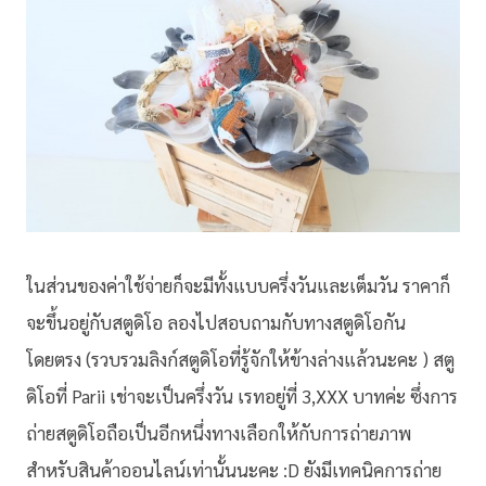
ในส่วนของค่าใช้จ่ายก็จะมีทั้งแบบครึ่งวันและเต็มวัน ราคาก็
จะขึ้นอยู่กับสตูดิโอ ลองไปสอบถามกับทางสตูดิโอกัน
โดยตรง (รวบรวมลิงก์สตูดิโอที่รู้จักให้ข้างล่างแล้วนะคะ ) สตู
ดิโอที่ Parii เช่าจะเป็นครึ่งวัน เรทอยู่ที่ 3,XXX บาทค่ะ ซึ่งการ
ถ่ายสตูดิโอถือเป็นอีกหนึ่งทางเลือกให้กับการถ่ายภาพ
สำหรับสินค้าออนไลน์เท่านั้นนะคะ :D ยังมีเทคนิคการถ่าย