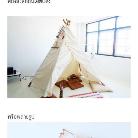
ห้องสไตล์อินเดียแดง
พร๊อพถ่ายรูป