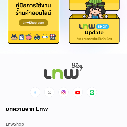
บทความจาก Lnw
LnwShop