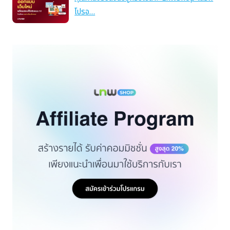
โปรอ…