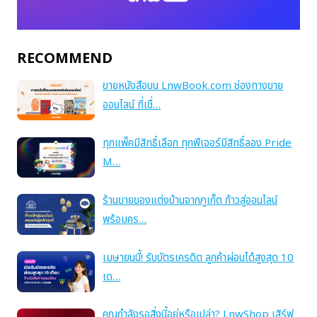
RECOMMEND
ขายหนังสือบน LnwBook.com ช่องทางขาย
ออนไลน์ ที่เชื่…
ทุกแพ็คมีสิทธิ์เลือก ทุกฟีเจอร์มีสิทธิ์ลอง Pride
M…
ร้านขายของแต่งบ้านจากภูเก็ต ก้าวสู่ออนไลน์
พร้อมคร…
เมษายนนี้! รับบัตรเครดิต ลูกค้าผ่อนได้สูงสุด 10
เด…
คุณกำลังรอสิ่งนี้อยู่หรือเปล่า? LnwShop เสิร์ฟ